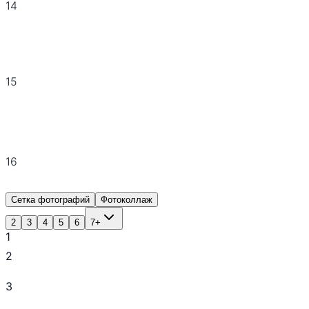
14
15
16
Сетка фотографий
Фотоколлаж
2
3
4
5
6
7+
1
2
3