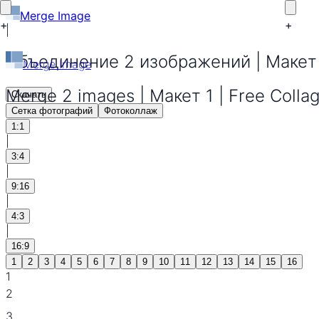
Merge Image
+
+
|
Объединение 2 изображений | Макет 
Merge Image
Merge 2 images | Макет 1 | Free Collag
Скачать
Сетка фотографий
Фотоколлаж
1:1
|
3:4
|
9:16
|
4:3
|
16:9
1
2
3
4
5
6
7
8
9
10
11
12
13
14
15
16
1
2
3