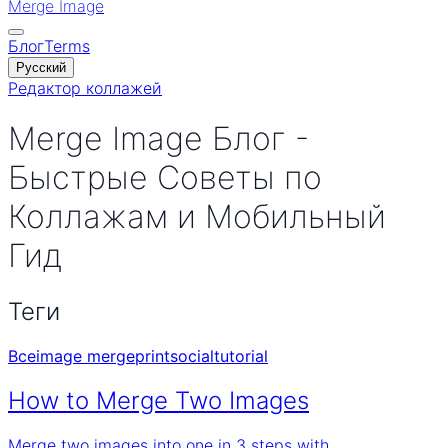
Merge Image
Блог
Terms
Русский
Редактор коллажей
Merge Image Блог -
Быстрые Советы по
Коллажам и Мобильный
Гид
Теги
Все
image merge
print
social
tutorial
How to Merge Two Images
Merge two images into one in 3 steps with